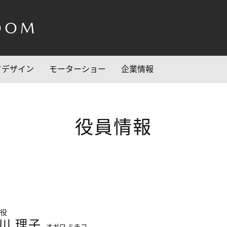
OOM
/デザイン
モーターショー
企業情報
役員情報
役
川 理子
オガワ ミチコ