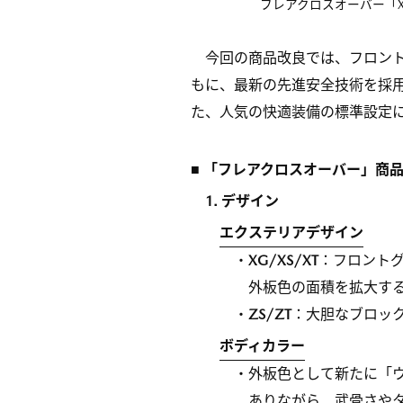
フレアクロスオーバー「X
今回の商品改良では、フロン
もに、最新の先進安全技術を採
た、人気の快適装備の標準設定
■ 「フレアクロスオーバー」商
1. デザイン
エクステリアデザイン
・
XG/XS/XT
：フロント
外板色の面積を拡大す
・
ZS/ZT
：大胆なブロッ
ボディカラー
・外板色として新たに「
ありながら、武骨さや