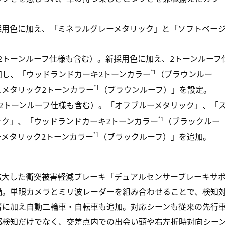
採用色に加え、「ミネラルグレーメタリック」と「ソフトベー
。
2トーンルーフ仕様も含む）。新採用色に加え、2トーンルーフ
*1
加し、「ウッドランドカーキ2トーンカラー
（ブラウンルー
*1
メタリック2トーンカラー
（ブラウンルーフ）」を設定。
（2トーンルーフ仕様も含む）。「オフブルーメタリック」、「
*1
ック」、「ウッドランドカーキ2トーンカラー
（ブラックルー
*1
メタリック2トーンカラー
（ブラックルーフ）」を追加。
拡大した衝突被害軽減ブレーキ「デュアルセンサーブレーキサ
備。単眼カメラとミリ波レーダーを組み合わせることで、検知
者に加え自動二輪車・自転車も追加。対応シーンも従来の先行
部検知だけでなく、交差点内での出会い頭や右左折時対向シー