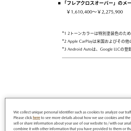
■ 「フレアクロスオーバー」のメ
￥1,610,400～￥2,275,900
*
1 2トーンカラーは特別塗装色のた
*
2 Apple CarPlayは米国およびそ
*
3 Android Autoは、Google LL
We collect unique personal identifier such as cookies to analyze our tra
Please click
here
to see more details about how we use cookies and the
sell or share information about your use of our website to/with our ana
combine it with other information that you have provided to them or tha