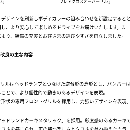
S」
フレアクロスオーバー「ZS」
トデザインを刷新しボディカラーの組み合わせを新設定すると
用し、より安心して楽しめるドライブをお届けいたします。ま
により、装備の充実とお客さまの選びやすさを両立しました。
品改良の主な内容
グリルはヘッドランプとつなげた逆台形の造形とし、バンパー
ることで、より個性的で動きのあるデザインを表現。
ク形状の専用フロントグリルを採用し、力強いデザインを表現
ウッドランドカーキメタリック」を採用。彩度感のあるカーキ
タフさを感じられ、車の持つ楽しさとタフさを兼ね揃えたカラ