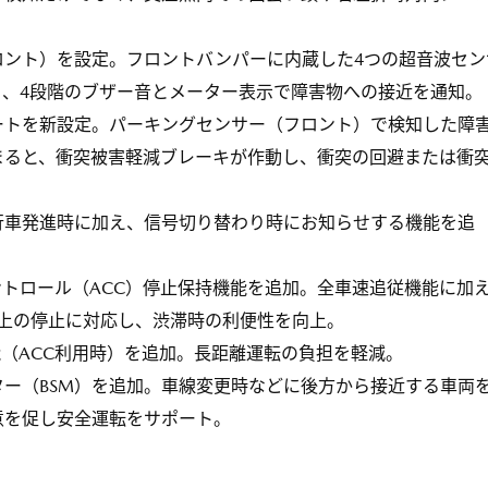
。
ロント）を設定。フロントバンパーに内蔵した4つの超音波セン
り、4段階のブザー音とメーター表示で障害物への接近を通知。
ートを新設定。パーキングセンサー（フロント）で検知した障
まると、衝突被害軽減ブレーキが作動し、衝突の回避または衝
。
行車発進時に加え、信号切り替わり時にお知らせする機能を追
トロール（ACC）停止保持機能を追加。全車速追従機能に加
以上の停止に対応し、渋滞時の利便性を向上。
（ACC利用時）を追加。長距離運転の負担を軽減。
ー（BSM）を追加。車線変更時などに後方から接近する車両
意を促し安全運転をサポート。