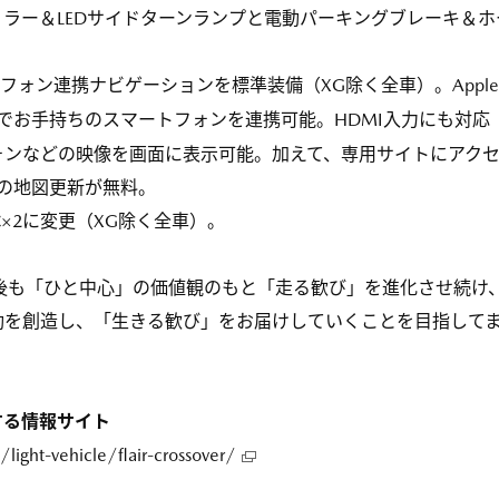
ラー＆LEDサイドターンランプと電動パーキングブレーキ＆ホ
フォン連携ナビゲーションを標準装備（XG除く全車）。Apple
でお手持ちのスマートフォンを連携可能。HDMI入力にも対応
ォンなどの映像を画面に表示可能。加えて、専用サイトにアク
の地図更新が無料。
-C×2に変更（XG除く全車）。
今後も「ひと中心」の価値観のもと「走る歓び」を進化させ続け
動を創造し、「生きる歓び」をお届けしていくことを目指して
する情報サイト
ight-vehicle/flair-crossover/