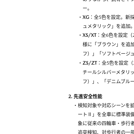
ー。
・
XG
：全5色を設定。新
ュメタリック」を追加
・
XS/XT
：全6色を設定（
様に「ブラウン」を追
フ）」「ソフトベージュ
・
ZS/ZT
：全5色を設定
チールシルバーメタリ
フ）」、「デニムブルー
2. 先進安全性能
・検知対象や対応シーンを
ートⅡ」を全車に標準装
象に従来の四輪車・歩行
追突検知、対歩行者の一