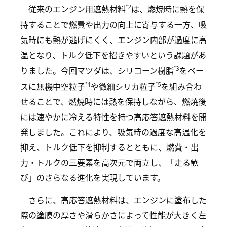
*2
従来のエンジン用遮熱材料
は、燃焼時に熱を保
持することで燃費や出力の向上に寄与する一方、吸
気時にも熱が逃げにくく、エンジン内部が過度に高
温となり、トルク低下を招きやすいという課題があ
*3
りました。今回マツダは、シリコーン樹脂
をベー
*4
*5
スに無機中空粒子
や微細シリカ粒子
を組み合わ
せることで、燃焼時には熱を保持しながら、燃焼後
には速やかに冷える特性を持つ高応答遮熱材料を開
発しました。これにより、吸気時の過度な高温化を
抑え、トルク低下を抑制するとともに、燃費・出
力・トルクの三要素を高次元で両立し、「走る歓
び」のさらなる進化を実現しています。
さらに、高応答遮熱材料は、エンジンに塗布した
際の塗膜の厚さや滑らかさによって性能が大きく左