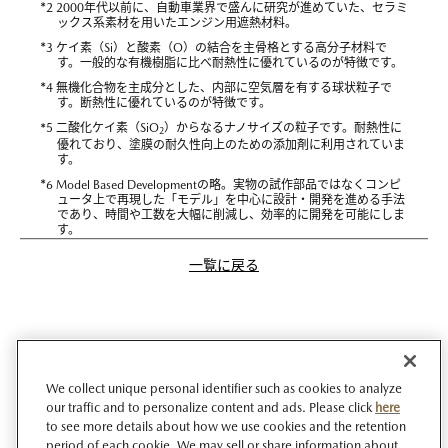
*
2 2000年代以前に、自動車業界で盛んに研究が進めていた、セラミ
ックス系素材を用いたエンジン用遮熱材料。
*
3 ケイ素（Si）と酸素（O）の結合を主骨格とする高分子材料で
す。一般的な有機樹脂に比べ耐熱性に優れているのが特徴です。
*
4 無機化合物を主成分とした、内部に空気層を有する球状粒子で
す。断熱性に優れているのが特徴です。
*
5 二酸化ケイ素（SiO
）からなるナノサイズの粒子です。耐熱性に
2
優れており、塗膜の耐久性向上のための添加剤に利用されていま
す。
*
6 Model Based Developmentの略。実物の試作部品ではなくコンピ
ュータ上で再現した「モデル」を中心に設計・開発を進める手法
であり、時間や工数を大幅に削減し、効率的に開発を可能にしま
す。
一覧に戻る
We collect unique personal identifier such as cookies to analyze
our traffic and to personalize content and ads. Please click
here
to see more details about how we use cookies and the retention
period of each cookie. We may sell or share information about