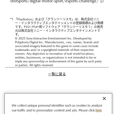
otorsports/digital-motor-sport/esports-challenge/
*
1 「PlayStation」および「グランツーリスモ」は、株式会社ソニ
ー・インタラクティブエンタテインメントの登録商標および商標
です。PS5®/PS4®用ソフトウェア『グランツーリスモ７』の発売
元は株式会社ソニー・インタラクティブエンタテインメントで
す。
© 2025 Sony Interactive Entertainment Inc. Developed by
Polyphony Digital Inc. Manufacturers, cars, names, brands and
associated imagery featured in this game in some cases include
trademarks and/or copyrighted materials of their respective
owners. Any depiction or recreation of real-world locations,
entities, businesses, or organizations is not intended to be or
imply any sponsorship or endorsement of this game by such party
or parties. All rights reserved.
一覧に戻る
We collect unique personal identifier such as cookies to analyze
our traffic and to personalize content and ads. Please click
here