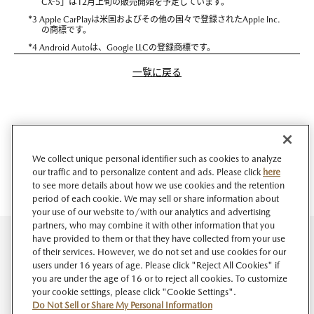
CX-5」は12月上旬の販売開始を予定しています。
*
3 Apple CarPlayは米国およびその他の国々で登録されたApple Inc.
の商標です。
*
4 Android Autoは、Google LLCの登録商標です。
一覧に戻る
We collect unique personal identifier such as cookies to analyze
our traffic and to personalize content and ads. Please click
here
to see more details about how we use cookies and the retention
period of each cookie. We may sell or share information about
your use of our website to/with our analytics and advertising
partners, who may combine it with other information that you
have provided to them or that they have collected from your use
of their services. However, we do not set and use cookies for our
users under 16 years of age. Please click "Reject All Cookies" if
you are under the age of 16 or to reject all cookies. To customize
your cookie settings, please click "Cookie Settings".
Do Not Sell or Share My Personal Information