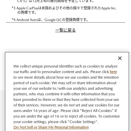
CX-5」は12月上旬の販売開始を予定しています。
*
3 Apple CarPlayは米国およびその他の国々で登録されたApple Inc.
の商標です。
*
4 Android Autoは、Google LLCの登録商標です。
一覧に戻る
We collect unique personal identifier such as cookies to analyze
our traffic and to personalize content and ads. Please click
here
to see more details about how we use cookies and the retention
period of each cookie. We may sell or share information about
your use of our website to/with our analytics and advertising
partners, who may combine it with other information that you
have provided to them or that they have collected from your use
of their services. However, we do not set and use cookies for our
users under 16 years of age. Please click "Reject All Cookies" if
you are under the age of 16 or to reject all cookies. To customize
your cookie settings, please click "Cookie Settings".
Do Not Sell or Share My Personal Information