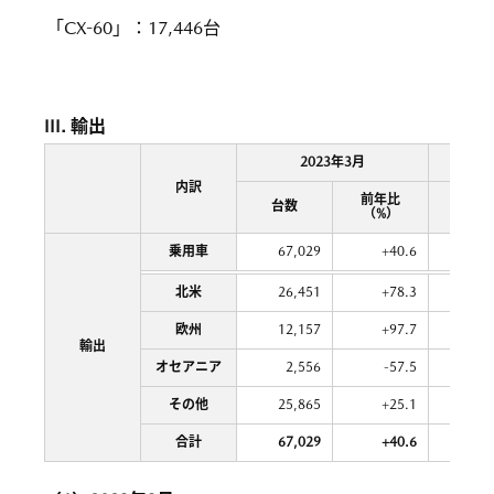
「CX-60」
：
17,446台
III. 輸出
2023年3月
2022
内訳
前年比
台数
台数
（%）
乗用車
67,029
+40.6
633,
北米
26,451
+78.3
249,
欧州
12,157
+97.7
149,
輸出
オセアニア
2,556
-57.5
66,
その他
25,865
+25.1
168,
合計
67,029
+40.6
633,