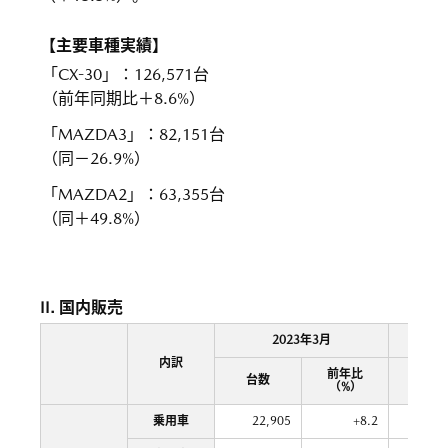
【主要車種実績】
「CX-30」
：
126,571台
（前年同期比＋8.6%）
「MAZDA3」
：
82,151台
（同－26.9%）
「MAZDA2」
：
63,355台
（同＋49.8%）
II. 国内販売
2023年3月
2022
内訳
前年比
台数
台数
（%）
乗用車
22,905
+8.2
153,