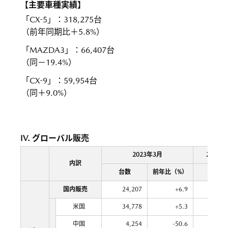
【主要車種実績】
「CX-5」
：
318,275台
（前年同期比＋5.8%）
「MAZDA3」
：
66,407台
（同－19.4%）
「CX-9」
：
59,954台
（同＋9.0%）
IV. グローバル販売
2023年3月
2022年
内訳
台数
前年比（%）
台数
国内販売
24,207
+6.9
164,5
米国
34,778
+5.3
301,0
中国
4,254
-50.6
84,2