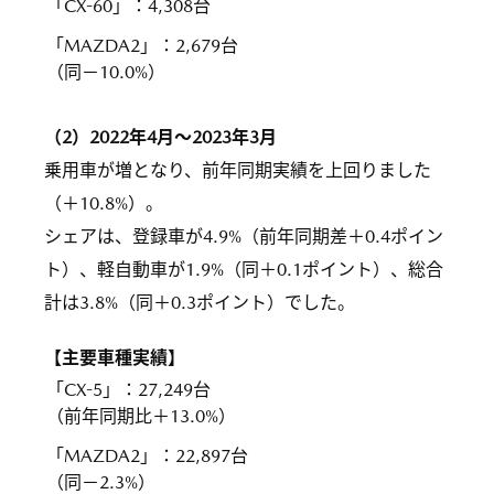
「CX-60」
：
4,308台
「MAZDA2」
：
2,679台
（同－10.0%）
（2）2022年4月～2023年3月
乗用車が増となり、前年同期実績を上回りました
（＋10.8%）。
シェアは、登録車が4.9%（前年同期差＋0.4ポイン
ト）、軽自動車が1.9%（同＋0.1ポイント）、総合
計は3.8%（同＋0.3ポイント）でした。
【主要車種実績】
「CX-5」
：
27,249台
（前年同期比＋13.0%）
「MAZDA2」
：
22,897台
（同－2.3%）