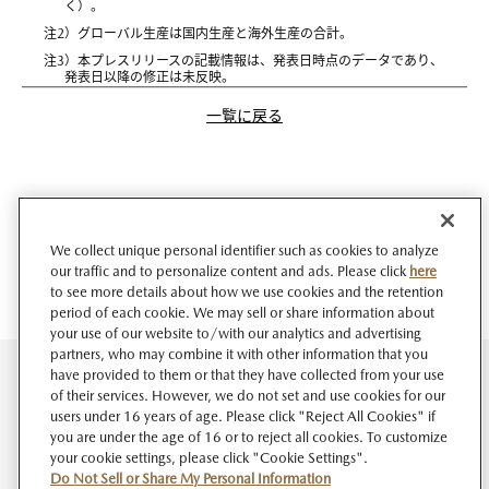
く）。
注2）グローバル生産は国内生産と海外生産の合計。
注3）本プレスリリースの記載情報は、発表日時点のデータであり、
発表日以降の修正は未反映。
一覧に戻る
We collect unique personal identifier such as cookies to analyze
our traffic and to personalize content and ads. Please click
here
to see more details about how we use cookies and the retention
period of each cookie. We may sell or share information about
your use of our website to/with our analytics and advertising
partners, who may combine it with other information that you
have provided to them or that they have collected from your use
of their services. However, we do not set and use cookies for our
users under 16 years of age. Please click "Reject All Cookies" if
you are under the age of 16 or to reject all cookies. To customize
your cookie settings, please click "Cookie Settings".
Do Not Sell or Share My Personal Information