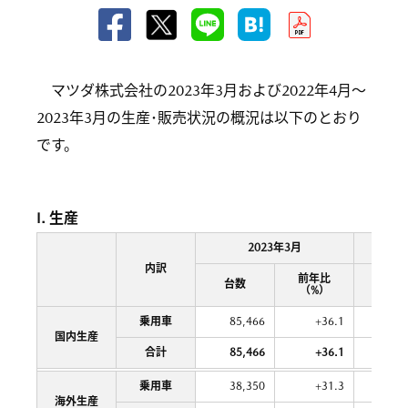
マツダ株式会社の2023年3月および2022年4月～
2023年3月の生産･販売状況の概況は以下のとおり
です。
I. 生産
2023年3月
2022
内訳
前年比
台数
台数
（%）
乗用車
85,466
+36.1
764,
国内生産
合計
85,466
+36.1
764,
乗用車
38,350
+31.3
370,
海外生産