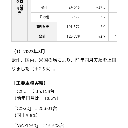
グロ
ーバ
欧州
24,018
+29.5
160,2
ル販
売
その他
38,522
-2.2
399,9
海外販売
101,572
+2.0
945,5
合計
125,779
+2.9
1,110,0
（1）2023年3月
欧州、国内、米国の増により、前年同月実績を上回
りました（＋2.9%）。
【主要車種実績】
「CX-5」
：
36,158台
（前年同月比－18.5%）
「CX-30」
：
20,601台
（同＋9.8%）
「MAZDA3」
：
15,508台