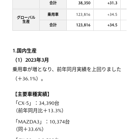
合計
38,350
+31.3
370,
乗用車
123,816
+34.5
1,134,
グローバル
生産
合計
123,816
+34.5
1,134,
1.国内生産
（1）2023年3月
乗用車が増となり、前年同月実績を上回りました
（＋36.1%）。
【主要車種実績】
「CX-5」
：
34,390台
（前年同月比＋13.3%）
「MAZDA3」
：
10,374台
（同＋33.6%）