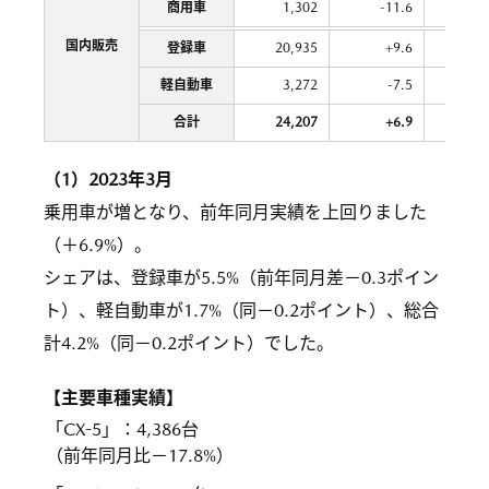
商用車
1,302
-11.6
11,
国内販売
登録車
20,935
+9.6
133,
軽自動車
3,272
-7.5
31,
合計
24,207
+6.9
164,
（1）2023年3月
乗用車が増となり、前年同月実績を上回りました
（＋6.9%）。
シェアは、登録車が5.5%（前年同月差－0.3ポイン
ト）、軽自動車が1.7%（同－0.2ポイント）、総合
計4.2%（同－0.2ポイント）でした。
【主要車種実績】
「CX-5」
：
4,386台
（前年同月比－17.8%）